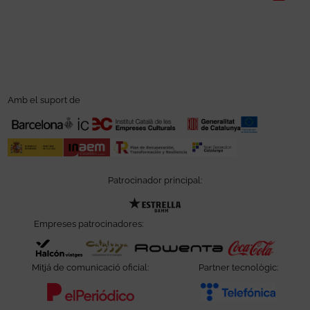
Amb el suport de
Patrocinador principal:
Abre en nueva ventana
Empreses patrocinadores:
Abre en nueva ventana
Abre en nueva ventana
Abre en nueva ve
Abre e
Mitjá de comunicació oficial:
Partner tecnològic:
Abre en nueva ventana
Abre e