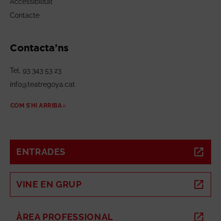
Accessibilitat
Contacte
Contacta’ns
Tel. 93 343 53 23
info@teatregoya.cat
COM S’HI ARRIBA
ABRE EN NUEVA VENTANA
ENTRADES
ABRE EN NUEVA VENTANA
VINE EN GRUP
ABRE EN NUEVA VENTANA
ÀREA PROFESSIONAL
ABRE EN NUEVA VENTANA