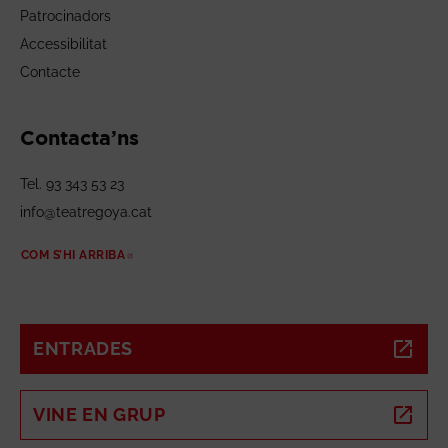
Patrocinadors
Accessibilitat
Contacte
Contacta’ns
Tel. 93 343 53 23
info@teatregoya.cat
COM S’HI ARRIBA
ABRE EN NUEVA VENTANA
ENTRADES
ABRE EN NUEVA VENTANA
VINE EN GRUP
ABRE EN NUEVA VENTANA