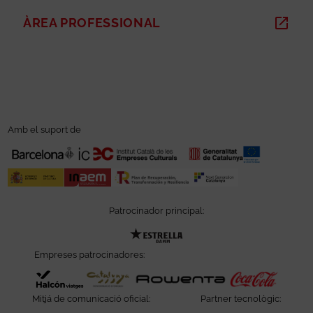
ÀREA PROFESSIONAL
ABRE EN NUEVA VENTANA
Amb el suport de
Patrocinador principal:
Abre en nueva ventana
Empreses patrocinadores:
Abre en nueva ventana
Abre en nueva ventana
Abre en nueva ve
Abre e
Mitjá de comunicació oficial:
Partner tecnològic: