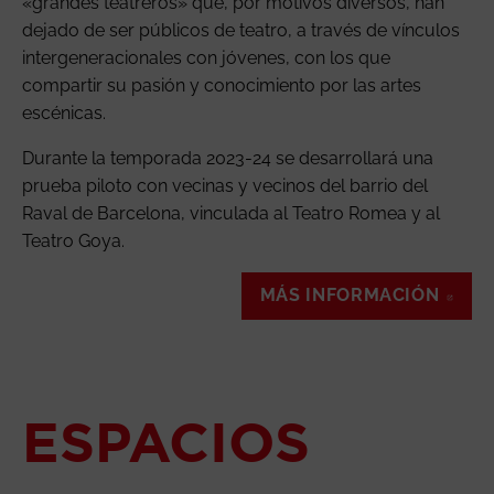
«grandes teatreros» que, por motivos diversos, han
dejado de ser públicos de teatro, a través de vínculos
intergeneracionales con jóvenes, con los que
compartir su pasión y conocimiento por las artes
escénicas.
Durante la temporada 2023-24 se desarrollará una
prueba piloto con vecinas y vecinos del barrio del
Raval de Barcelona, vinculada al Teatro Romea y al
Teatro Goya.
MÁS INFORMACIÓN
ABR
ESPACIOS