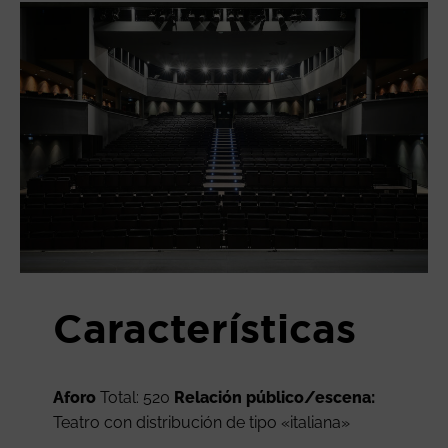
Características
Aforo
Total: 520
Relación público/escena:
Teatro con distribución de tipo «italiana»