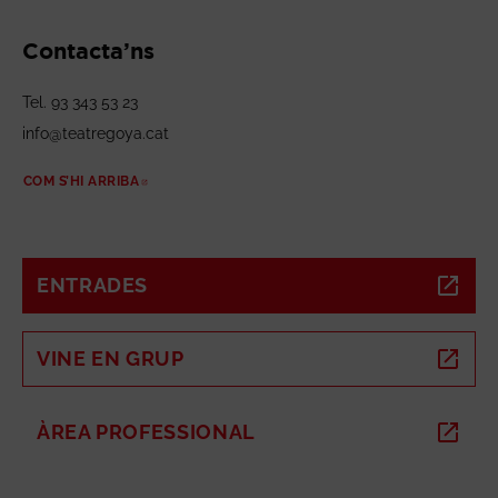
Contacta’ns
Tel. 93 343 53 23
info@teatregoya.cat
COM S’HI ARRIBA
ABRE EN NUEVA VENTANA
ENTRADES
ABRE EN NUEVA VENTANA
VINE EN GRUP
ABRE EN NUEVA VENTANA
ÀREA PROFESSIONAL
ABRE EN NUEVA VENTANA