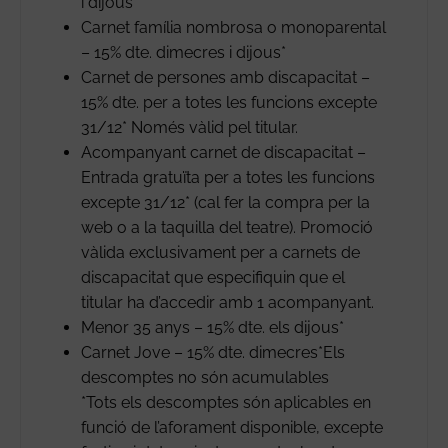
i dijous*
Carnet família nombrosa o monoparental
– 15% dte. dimecres i dijous*
Carnet de persones amb discapacitat –
15% dte. per a totes les funcions excepte
31/12* Només vàlid pel titular.
Acompanyant carnet de discapacitat –
Entrada gratuïta per a totes les funcions
excepte 31/12* (cal fer la compra per la
web o a la taquilla del teatre). Promoció
vàlida exclusivament per a carnets de
discapacitat que especifiquin que el
titular ha d’accedir amb 1 acompanyant.
Menor 35 anys – 15% dte. els dijous*
Carnet Jove – 15% dte. dimecres*Els
descomptes no són acumulables
*Tots els descomptes són aplicables en
funció de l’aforament disponible, excepte