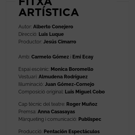
FITXA
ARTÍSTICA
Autor:
Alberto Conejero
Direcció:
Luis Luque
Productor:
Jesús Cimarro
Amb:
Carmelo Gómez
i
Emi Ecay
Espai escènic:
Monica Boromello
Vestuari:
Almudena Rodríguez
Il·luminació:
Juan Gómez-Cornejo
Composició original:
Luis Miguel Cobo
Cap tècnic del teatre:
Roger Muñoz
Premsa:
Anna Casasayas
Màrqueting i comunicació:
Publispec
Producció:
Pentación Espectáculos