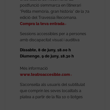
postfunció s’emmarca en l’itinerari
“Petita memòria, gran història” de la 7a
edició del Travessia Recomana.
Compra la teva entrada
Abre en nueva ventana
Sessions accessibles per a persones
amb discapacitat visual i auditiva
Dissabte, 8 de juny, 18.00 h
Diumenge, 9 de juny, 18.30 h
Més informació
www.teatroaccesible.com
Abre en nueva venta
S’aconsella als usuaris del subtitulat
que comprin les seves localitats a
platea a partir de la fila 10 o llotges