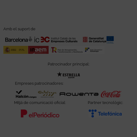
Amb el suport de
Patrocinador principal:
Abre en nueva ventana
Empreses patrocinadores:
Abre en nueva ventana
Abre en nueva ventana
Abre en nueva ve
Abre e
Mitjá de comunicació oficial:
Partner tecnològic:
Abre en nueva ventana
Abre e