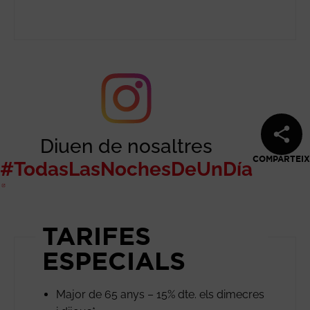
Diuen de nosaltres
COMPARTEIX
#TodasLasNochesDeUnDía
Abre en nueva ventana
TARIFES
ESPECIALS
Major de 65 anys – 15% dte. els dimecres