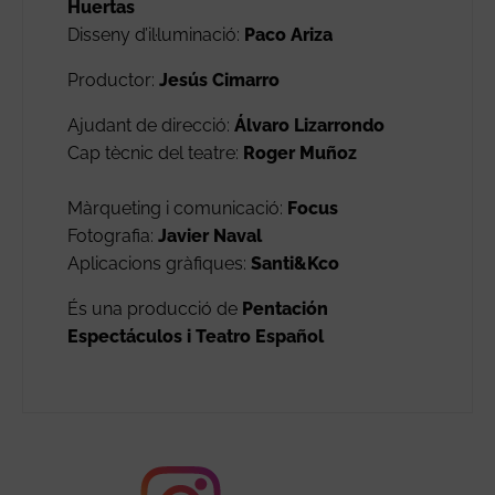
Huertas
Disseny d’il·luminació:
Paco Ariza
Productor:
Jesús Cimarro
Ajudant de direcció:
Álvaro Lizarrondo
Cap tècnic del teatre:
Roger Muñoz
Màrqueting i comunicació:
Focus
Fotografia:
Javier Naval
Aplicacions gràfiques:
Santi&Kco
És una producció de
Pentación
Espectáculos i Teatro Español