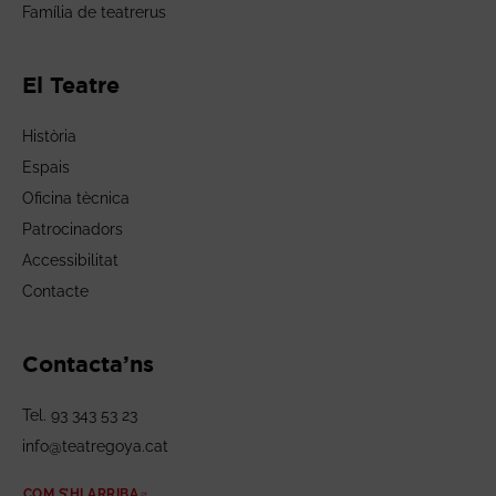
Família de teatrerus
El Teatre
Història
Espais
Oficina tècnica
Patrocinadors
Accessibilitat
Contacte
Contacta’ns
Tel. 93 343 53 23
info@teatregoya.cat
COM S’HI ARRIBA