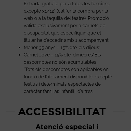
Entrada gratuïta per a totes les funcions
excepte 31/12* (cal fer la compra per la
web o a la taquilla del teatre). Promoció
vàlida exclusivament per a carnets de
discapacitat que especifiquin que el
titular ha d’accedir amb 1 acompanyant.
Menor 35 anys – 15% dte. els dijous*
Carnet Jove – 15% dte. dimecres*Els
descomptes no són acumulables
*Tots els descomptes són aplicables en
funció de l’aforament disponible, excepte
festius i determinats espectacles de
caràcter familiar, infantil i d’altres.
ACCESSIBILITAT
Atenció especial i