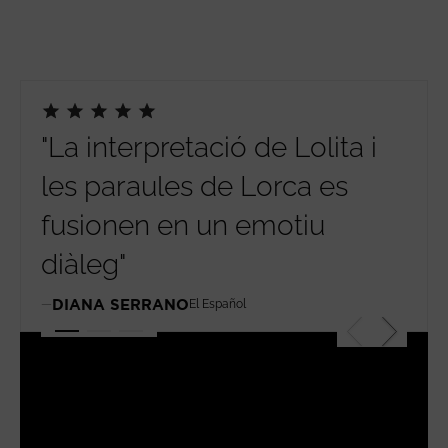
"La interpretació de Lolita i
"Po
les paraules de Lorca es
cap
fusionen en un emotiu
lli
diàleg"
AL
DIANA SERRANO
El Español