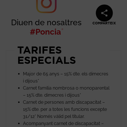
Diuen de nosaltres
COMPARTEIX
#Poncia
Abre en nueva v
TARIFES
ESPECIALS
Major de 65 anys – 15% dte. els dimecres
i dijous*
Carnet família nombrosa o monoparental
– 15% dte. dimecres i dijous*
Carnet de persones amb discapacitat –
15% dte. per a totes les funcions excepte
31/12* Només vàlid pel titular.
Acompanyant carnet de discapacitat –