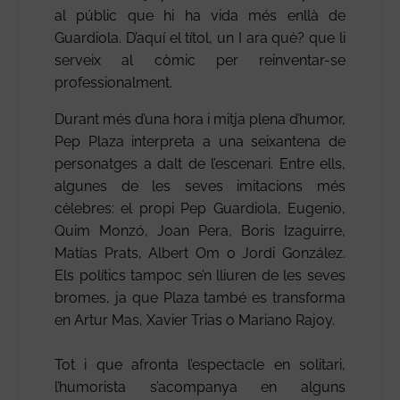
al públic que hi ha vida més enllà de
Guardiola. D’aquí el títol, un I ara què? que li
serveix al còmic per reinventar-se
professionalment.
Durant més d’una hora i mitja plena d’humor,
Pep Plaza interpreta a una seixantena de
personatges a dalt de l’escenari. Entre ells,
algunes de les seves imitacions més
cèlebres: el propi Pep Guardiola, Eugenio,
Quim Monzó, Joan Pera, Boris Izaguirre,
Matías Prats, Albert Om o Jordi González.
Els polítics tampoc se’n lliuren de les seves
bromes, ja que Plaza també es transforma
en Artur Mas, Xavier Trias o Mariano Rajoy.
Tot i que afronta l’espectacle en solitari,
l’humorista s’acompanya en alguns