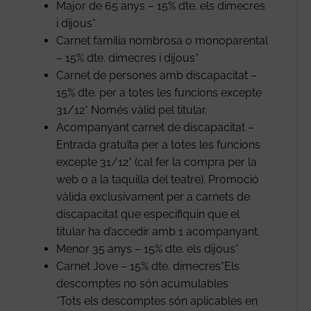
Major de 65 anys – 15% dte. els dimecres
i dijous*
Carnet família nombrosa o monoparental
– 15% dte. dimecres i dijous*
Carnet de persones amb discapacitat –
15% dte. per a totes les funcions excepte
31/12* Només vàlid pel titular.
Acompanyant carnet de discapacitat –
Entrada gratuïta per a totes les funcions
excepte 31/12* (cal fer la compra per la
web o a la taquilla del teatre). Promoció
vàlida exclusivament per a carnets de
discapacitat que especifiquin que el
titular ha d’accedir amb 1 acompanyant.
Menor 35 anys – 15% dte. els dijous*
Carnet Jove – 15% dte. dimecres*Els
descomptes no són acumulables
*Tots els descomptes són aplicables en