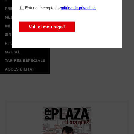
PREMSA
MEDIA
INFO
SINOPSI
FITXA ARTÍSTICA
SOCIAL
TARIFES ESPECIALS
ACCESIBILITAT