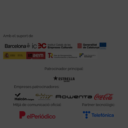
Amb el suport de
Patrocinador principal:
Abre en nueva ventana
Empreses patrocinadores:
Abre en nueva ventana
Abre en nueva ventana
Abre en nueva ve
Abre e
Mitjá de comunicació oficial:
Partner tecnològic:
Abre en nueva ventana
Abre e