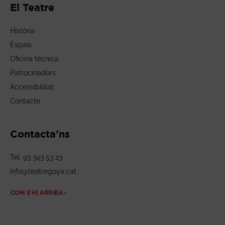
El Teatre
Història
Espais
Oficina tècnica
Patrocinadors
Accessibilitat
Contacte
Contacta’ns
Tel. 93 343 53 23
info@teatregoya.cat
COM S’HI ARRIBA
ABRE EN NUEVA VENTANA