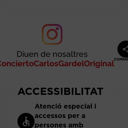
Diuen de nosaltres
COMPA
onciertoCarlosGardelOriginal
bre en nueva ventana
ACCESSIBILITAT
Atenció especial i
accessos per a
persones amb