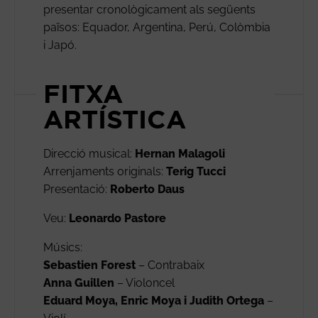
presentar cronològicament als següents
països: Equador, Argentina, Perú, Colòmbia
i Japó.
FITXA
ARTÍSTICA
Direcció musical:
Hernan Malagoli
Arrenjaments originals:
Terig Tucci
Presentació:
Roberto Daus
Veu:
Leonardo Pastore
Músics:
Sebastien Forest
– Contrabaix
Anna Guillen
– Violoncel
Eduard Moya, Enric Moya i Judith Ortega
–