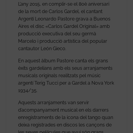
L’any 2015, en complir-se el 80è aniversari
de la mort de Carlos Gardel, el cantant
Argentí Leonardo Pastore grava a Buenos
Aires el disc «Carlos Gardel Original» amb
producció executiva del seu germà
Marcelo i producció artística del popular
cantautor León Gieco.
En aquest àlbum Pastore canta els grans
èxits gardelians amb els seus arranjaments
musicals originals realitzats pel músic
argentí Terig Tucci per a Gardel a Nova York
1934/35.
Aquests arranjaments van servir
d’acompanyament musical en els darrers
enregistraments de la icona del tango quan
deixa registrades en discos les cançons de
les seves pel·lícules que avui són grans