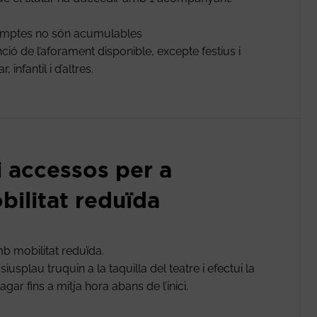
comptes no són acumulables
ió de l’aforament disponible, excepte festius i
infantil i d’altres.
i accessos per a
ilitat reduïda
b mobilitat reduïda.
usplau truquin a la taquilla del teatre i efectui la
gar fins a mitja hora abans de l’inici.