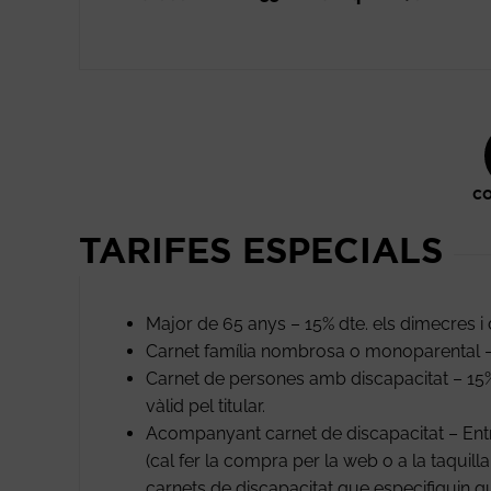
CO
TARIFES ESPECIALS
Major de 65 anys – 15% dte. els dimecres i 
Carnet família nombrosa o monoparental – 
Carnet de persones amb discapacitat – 15%
vàlid pel titular.
Acompanyant carnet de discapacitat – Entra
(cal fer la compra per la web o a la taquil
carnets de discapacitat que especifiquin q