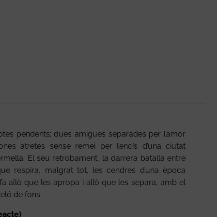
ptes pendents; dues amigues separades per l’amor
ones atretes sense remei per l’encís d’una ciutat
ermella. El seu retrobament, la darrera batalla entre
que respira, malgrat tot, les cendres d’una època
a allò que les apropa i allò que les separa, amb el
eló de fons.
eacte)