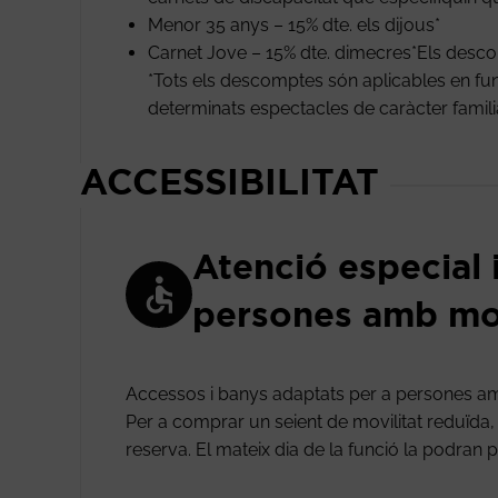
Menor 35 anys – 15% dte. els dijous*
Carnet Jove – 15% dte. dimecres*Els des
*Tots els descomptes són aplicables en func
determinats espectacles de caràcter familiar, 
ACCESSIBILITAT
Atenció especial 
persones amb mob
Accessos i banys adaptats per a persones am
Per a comprar un seient de movilitat reduïda, si
reserva. El mateix dia de la funció la podran pa