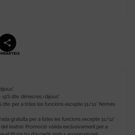
MPARTEIX
dijous*
15% dte. dimecres i dijous*
 dte. per a totes les funcions excepte 31/12* Només
da gratuïta per a totes les funcions excepte 31/12*
la del teatre). Promoció vàlida exclusivament per a
ue el titular ha d’accedir amb 1 acompanyant.