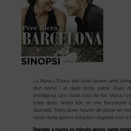
SINOPSI
La Núria i l’Elena són dues dones amb com
d’un home i el destí d’una pàtria. Dues d
prodigiosa; una ciutat rosa de foc, blava i v
totes dues, tindrà lloc en una Barcelona 
daurada. Totes dues hauran de posar en solf
ressò d’una guerra estúpida i sagnant com a t
Durada: 2 hores 55 minuts aprox. (amb entr