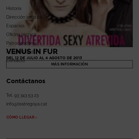
Historia
LUCES DE BOHEMIA
Dirección artística
DEL 5 AL 22 JUNIO DE 2013
Espacios
MÁS INFORMACIÓN
Oficina técnica
Patrocinadores
VENUS IN FUR
Accesibilidad
DEL 12 DE JULIO AL 4 AGOSTO DE 2013
Contacto
MÁS INFORMACIÓN
Contáctanos
Tel. 93 343 53 23
info@teatregoya.cat
CÓMO LLEGAR
ABRE EN NUEVA VENTANA