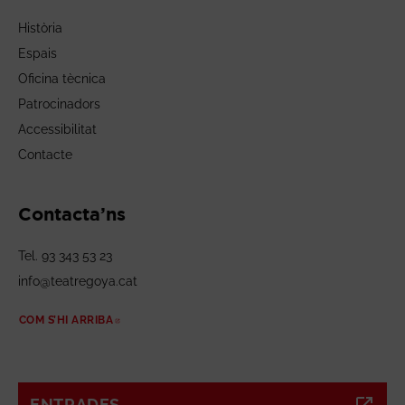
Història
Espais
Oficina tècnica
Patrocinadors
Accessibilitat
Contacte
Contacta’ns
Tel. 93 343 53 23
info@teatregoya.cat
COM S’HI ARRIBA
ABRE EN NUEVA VENTANA
ENTRADES
ABRE EN NUEVA VENTANA