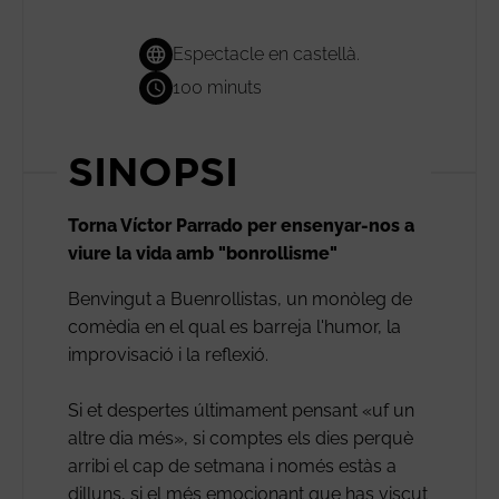
Espectacle en castellà.
100 minuts
SINOPSI
Torna Víctor Parrado per ensenyar-nos a
viure la vida amb "bonrollisme"
Benvingut a Buenrollistas, un monòleg de
comèdia en el qual es barreja l'humor, la
improvisació i la reflexió.
Si et despertes últimament pensant «uf un
altre dia més», si comptes els dies perquè
arribi el cap de setmana i només estàs a
dilluns, si el més emocionant que has viscut